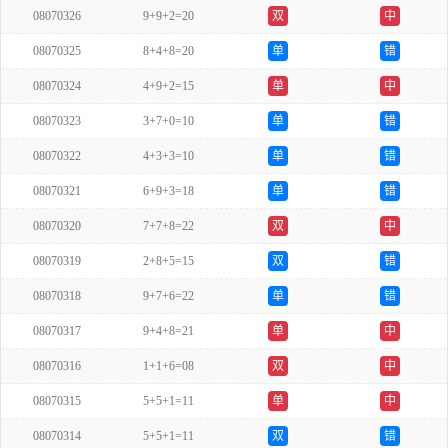
08070326
9+9+2=20
双
中
08070325
8+4+8=20
单
错
08070324
4+9+2=15
单
中
08070323
3+7+0=10
单
错
08070322
4+3+3=10
单
错
08070321
6+9+3=18
单
错
08070320
7+7+8=22
双
中
08070319
2+8+5=15
双
错
08070318
9+7+6=22
单
错
08070317
9+4+8=21
单
中
08070316
1+1+6=08
双
中
08070315
5+5+1=11
单
中
08070314
5+5+1=11
双
错