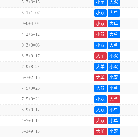
5+7+3=15
小单
大双
5+1+1=07
小双
大单
0+0+4=04
小双
大单
4+2+6=12
小双
大单
0+3+0=03
小双
大单
3+5+9=17
大单
小双
7+9+8=24
大单
小双
6+7+2=15
大单
小双
7+9+9=25
大双
小单
7+5+9=21
小双
大单
3+9+0=12
大双
小单
4+7+3=14
大双
小单
3+3+9=15
大单
小双