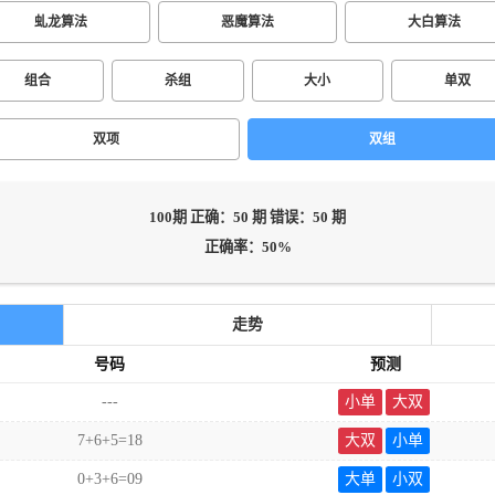
虬龙算法
恶魔算法
大白算法
组合
杀组
大小
单双
双项
双组
100期 正确：50 期 错误：50 期
正确率：50%
走势
号码
预测
---
小单
大双
7+6+5=18
大双
小单
0+3+6=09
大单
小双