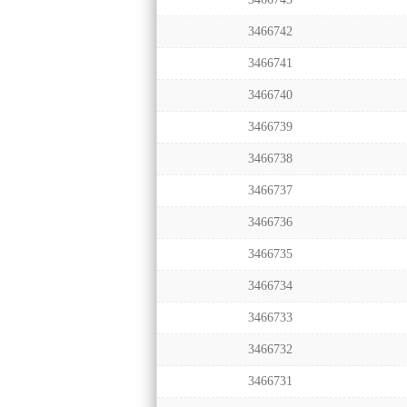
3466742
3466741
3466740
3466739
3466738
3466737
3466736
3466735
3466734
3466733
3466732
3466731