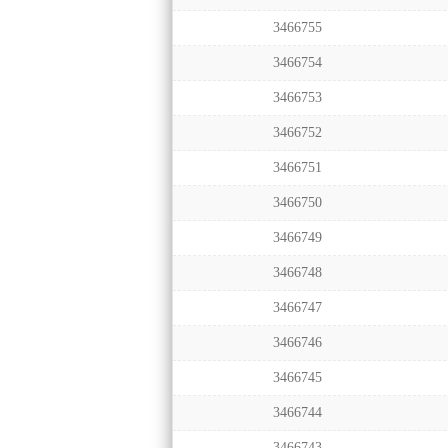
3466755
3466754
3466753
3466752
3466751
3466750
3466749
3466748
3466747
3466746
3466745
3466744
3466743