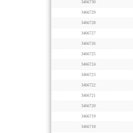
3466730
3466729
3466728
3466727
3466726
3466725
3466724
3466723
3466722
3466721
3466720
3466719
3466718