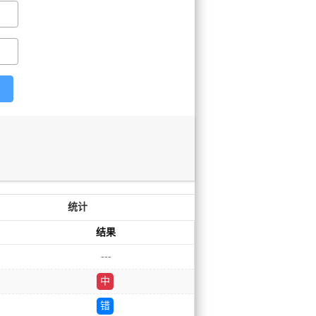
统计
结果
---
中
错