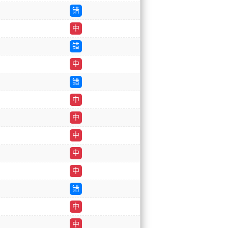
错
中
错
中
错
中
中
中
中
中
错
中
中