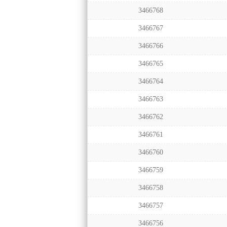
3466768
3466767
3466766
3466765
3466764
3466763
3466762
3466761
3466760
3466759
3466758
3466757
3466756