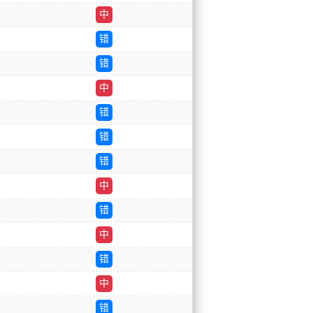
中
错
错
中
错
错
错
中
错
中
错
中
错